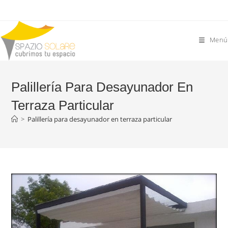
Saltar
al
contenido
Menú
Palillería Para Desayunador En
Terraza Particular
>
Palillería para desayunador en terraza particular