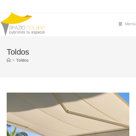
Saltar
al
contenido
Menú
Toldos
>
Toldos