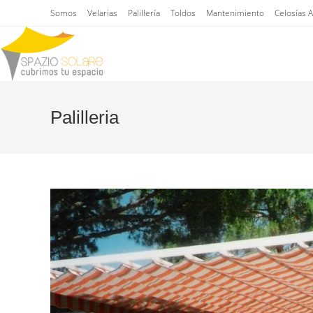
Saltar
Somos
Velarias
Palillería
Toldos
Mantenimiento
Celosías 
al
contenido
Palilleria