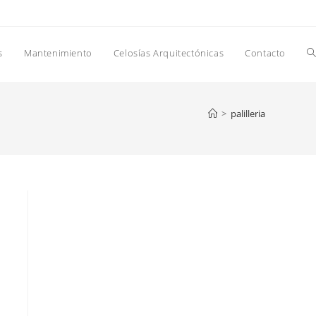
A
s
Mantenimiento
Celosías Arquitectónicas
Contacto
b
>
palilleria
d
la
w