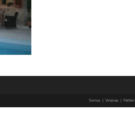
Somos
Velarias
Paliller