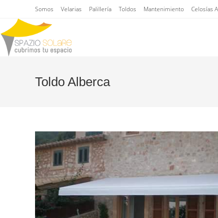
Saltar
Somos
Velarias
Palillería
Toldos
Mantenimiento
Celosías 
al
contenido
Toldo Alberca