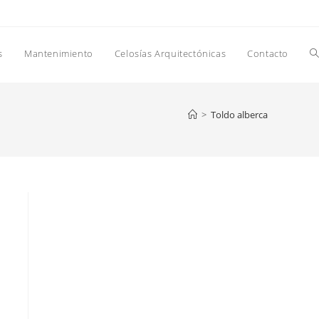
A
s
Mantenimiento
Celosías Arquitectónicas
Contacto
b
>
Toldo alberca
d
la
w