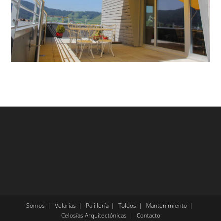
Somos
Velarias
Palillería
Toldos
Mantenimiento
Celosías Arquitectónicas
Contacto