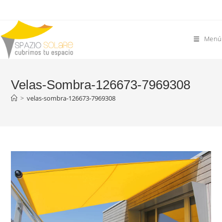
Saltar
al
contenido
Menú
Velas-Sombra-126673-7969308
>
velas-sombra-126673-7969308